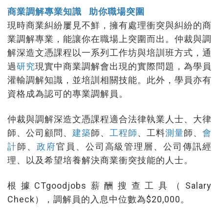
商業調解專業知識 助你職場突圍
現時商業糾紛屢見不鮮，擁有處理衝突與糾紛的商
業調解專業，能讓你在職場上突圍而出。仲裁與調
解深造文憑課程以一系列工作坊與培訓班方式，通
過
研究
現實中商業調解會出現的實際問題，為學員
灌輸調解知識，並培訓相關技能。此外，學員亦有
資格成為認可的專業調解員。
仲裁與調解深造文憑課程適合法律執業人士、大律
師、公司顧問、
建築
師、
工程師
、工料
測量
師、
會
計
師、
政府
官員、公司高級管理層、公司傳訊經
理、以及希望培養解決商業衝突技能的人士。
根據CTgoodjobs薪酬搜查工具（Salary
Check），調解員的入息中位數為$20,000。