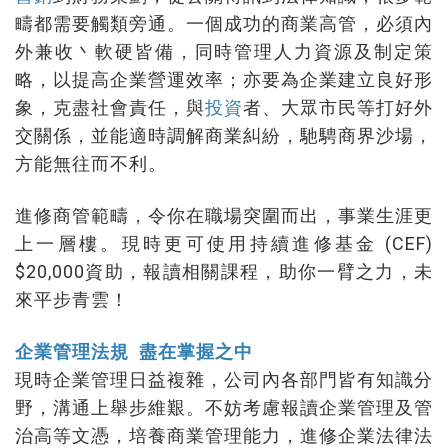
疇都需要觸類旁通。一個成功的商業高管，必須內
外兼收丶軟硬皆備，同時管理人力資源及制定策
略，以提高企業營運效率；亦要為企業建立良好形
象，克盡社會責任，與
投資
者、大眾市民等打好外
交關係，並能適時調解商業糾紛，馳騁商界沙場，
方能無往而不利。
進修商管範疇，令你在職場突圍而出，事業生涯更
上一層樓。現時更可使用持續進修基金 (CEF)
$20,000資助，報讀相關課程，助你一臂之力，未
來平步青雲！
企業管理法規 盡在掌握之中
現時企業管理日益複雜，公司內各部門皆有知識分
野，溝通上舉步維艱。不妨考慮報讀企業管理及管
治高等文憑，培養商業管理能力，進修企業法律法