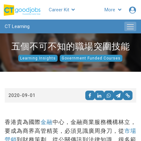
Career Kit
More
CTgoodjobs
CT Learning
五個不可不知的職場突圍技能
Learning Insights
Government Funded Courses
2020-09-01
香港貴為國際
金融
中心，金融商業服務機構林立，
要成為商界高管精英，必須見識廣周身刀，從
市場
營銷
到財務策劃，從公關傳訊到法律知識，很多範