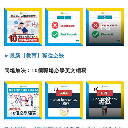
+8
►最新【教育】職位空缺
同場加映︰10個職場必學英文縮寫
+8