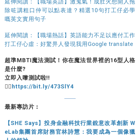
延伸閱讀：【職場英語】激鬼氣！成肚火想開人拖
除咗講粗口仲可以點表達？精選10句打工仔必學
嘅英文實用句子
延伸閱讀：【職場熱話】英語能力不足以應付工作
打工仔心虛：好驚畀人發現我用Google translate
超準MBTI魔法測試！你在魔法世界裡的16型人格
是什麼?
立即入嚟測試啦!!
👉🏻
https://bit.ly/473SlY4
最新專訪片︰
【SHE Says】投身金融科技行業銳意改革創新 W
eLab集團首席財務官林詩慧：我要成為一個像獵