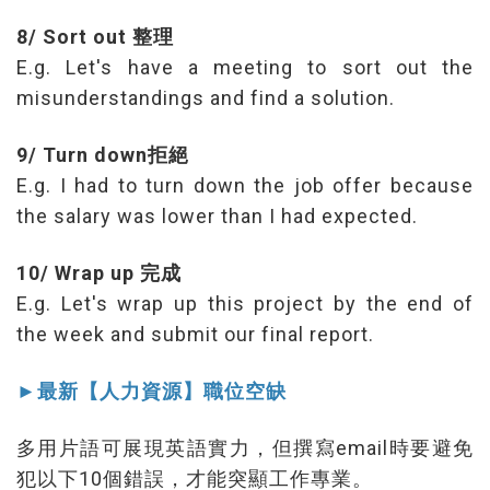
8/ Sort out 整理
E.g. Let's have a meeting to sort out the
misunderstandings and find a solution.
9/ Turn down拒絕
E.g. I had to turn down the job offer because
the salary was lower than I had expected.
10/ Wrap up 完成
E.g. Let's wrap up this project by the end of
the week and submit our final report.
►最新【人力資源】職位空缺
多用片語可展現英語實力，但撰寫email時要避免
犯以下10個錯誤，才能突顯工作專業。