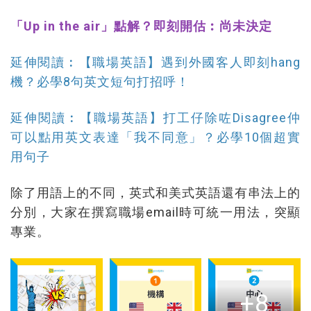
「Up in the air」點解？即刻開估︰尚未決定
延伸閱讀︰【職場英語】遇到外國客人即刻hang
機？必學8句英文短句打招呼！
延伸閱讀︰【職場英語】打工仔除咗Disagree仲
可以點用英文表達「我不同意」？必學10個超實
用句子
除了用語上的不同，英式和美式英語還有串法上的
分別，大家在撰寫職場email時可統一用法，突顯
專業。
+8