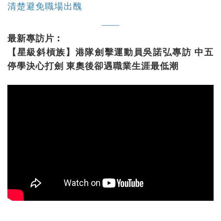
清楚避免職場出醜
最新專訪片︰
【星級斜槓族】港隊劍擊運動員吳諾弘專訪 中五
停學決心打劍 東奧後卻遇職業生涯最低潮