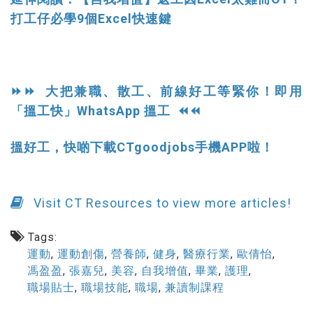
打工仔必學9個Excel快速鍵
⏩⏩ 大把兼職、散工、前線好工等緊你！即用
「搵工快」WhatsApp 搵工 ⏪⏪
搵好工，快啲下載CTgoodjobs手機APP啦！
Visit CT Resources to view more articles!
Tags:
運動
,
運動創傷
,
營養師
,
健身
,
醫療行業
,
歐倩怡
,
馮盈盈
,
張嘉兒
,
美容
,
自我增值
,
畢業
,
護理
,
職場貼士
,
職場技能
,
職場
,
兼讀制課程