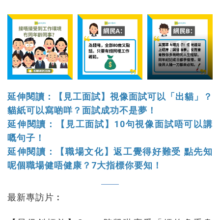
+11
延伸閱讀：【見工面試】視像面試可以「出貓」？
貓紙可以寫啲咩？面試成功不是夢！
延伸閱讀：【見工面試】10句視像面試唔可以講
嘅句子！
延伸閱讀：【職場文化】返工覺得好難受 點先知
呢個職場健唔健康？7大指標你要知！
最新專訪片︰