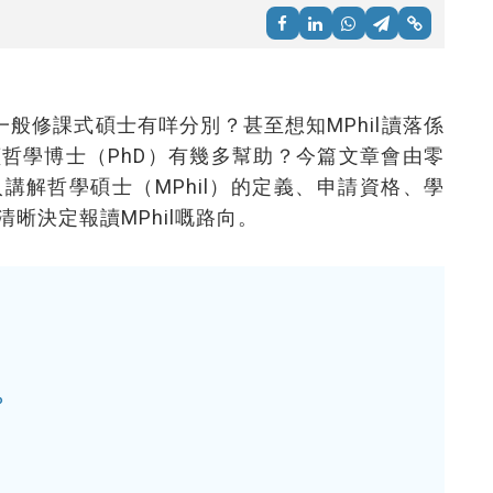
一般修課式碩士有咩分別？甚至想知MPhil讀落係
哲學博士（PhD）有幾多幫助？今篇文章會由零
講解哲學碩士（MPhil）的定義、申請資格、學
晰決定報讀MPhil嘅路向。
？