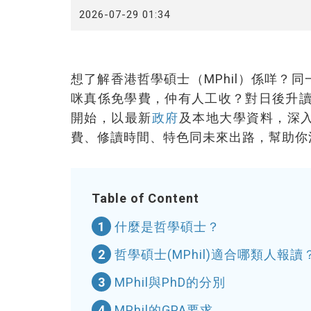
2026-07-29 01:34
想了解香港哲學碩士（MPhil）係咩？同
咪真係免學費，仲有人工收？對日後升讀
開始，以最新
政府
及本地大學資料，深入
費、修讀時間、特色同未來出路，幫助你清
Table of Content
1
什麼是哲學碩士？
2
哲學碩士(MPhil)適合哪類人報讀
3
MPhil與PhD的分別
4
MPhil的GPA要求