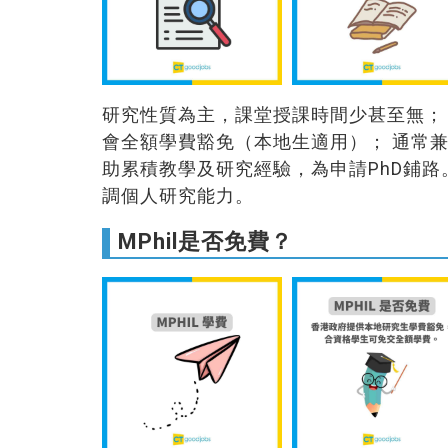
研究性質為主，課堂授課時間少甚至無；
會全額學費豁免（本地生適用）； 通常兼任
助累積教學及研究經驗，為申請PhD鋪路
調個人研究能力。
MPhil是否免費？