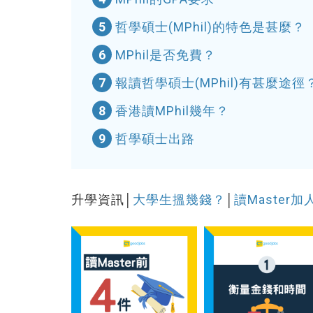
5
哲學碩士(MPhil)的特色是甚麼？
6
MPhil是否免費？
7
報讀哲學碩士(MPhil)有甚麼途徑
8
香港讀MPhil幾年？
9
哲學碩士出路
升學資訊│
大學生搵幾錢？
│
讀Master加