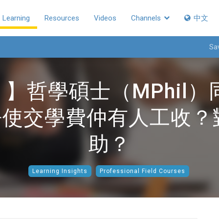
Learning
Resources
Videos
Channels
中文
Sa
哲學碩士（MPhil）同
l唔使交學費仲有人工收？
助？
Learning Insights
Professional Field Courses