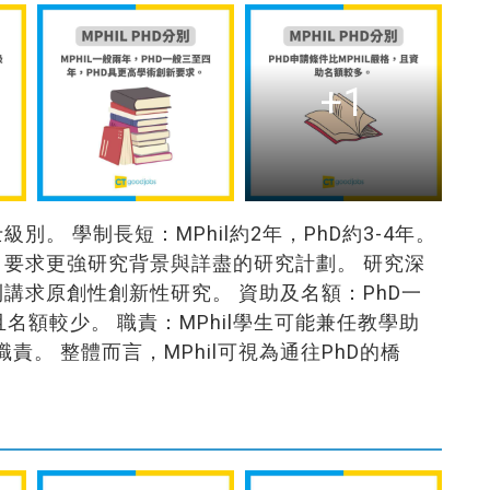
+1
級別。 學制長短：MPhil約2年，PhD約3-4年。
高，要求更強研究背景與詳盡的研究計劃。 研究深
D則講求原創性創新性研究。 資助及名額：PhD一
且名額較少。 職責：MPhil學生可能兼任教學助
責。 整體而言，MPhil可視為通往PhD的橋