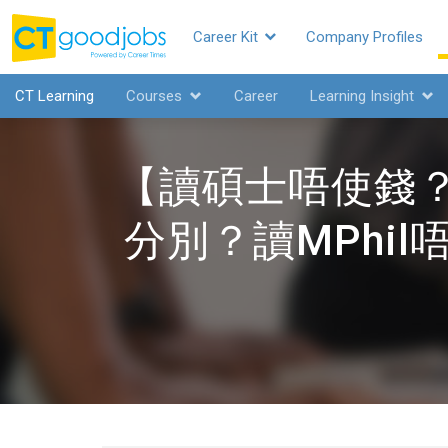
Career Kit
Company Profiles
CTgoodjobs
CT Learning
Courses
Career
Learning Insight
【讀碩士唔使錢？】
分別？讀MPhi