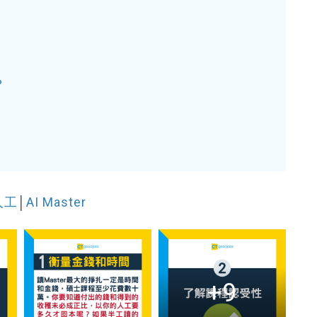
？
人工
│
AI Master
+9