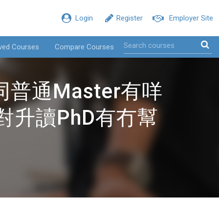
Login
Register
Employer Site
ved Courses
Compare Courses
普通Master有咩
對升讀PhD有冇幫