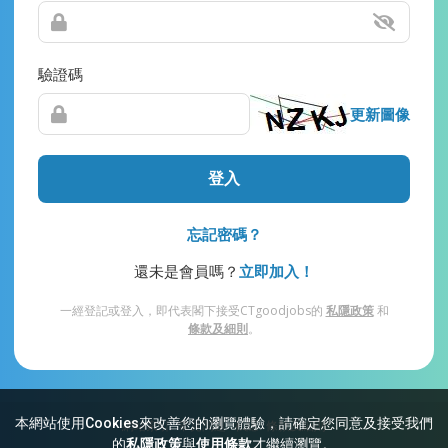
驗證碼
更新圖像
登入
忘記密碼？
還未是會員嗎？
立即加入！
一經登記或登入，即代表閣下接受CTgoodjobs的
私隱政策
和
條款及細則
。
本網站使用Cookies來改善您的瀏覽體驗，請確定您同意及接受我們
網站索引
常見問題
私隱
條款及細則
的
私隱政策
與
使用條款
才繼續瀏覽。