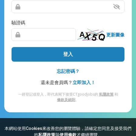
驗證碼
更新圖像
登入
忘記密碼？
還未是會員嗎？
立即加入！
一經登記或登入，即代表閣下接受CTgoodjobs的
私隱政策
和
條款及細則
。
本網站使用Cookies來改善您的瀏覽體驗，請確定您同意及接受我們
網站索引
常見問題
私隱
條款及細則
的
私隱政策
與
使用條款
才繼續瀏覽。