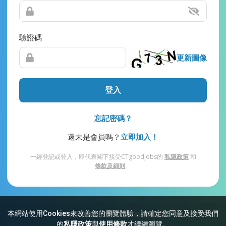
驗證碼
更新圖像
登入
忘記密碼？
還未是會員嗎？
立即加入！
一經登記或登入，即代表閣下接受CTgoodjobs的
私隱政策
和
條款及細則
。
本網站使用Cookies來改善您的瀏覽體驗，請確定您同意及接受我們
網站索引
常見問題
私隱
條款及細則
的
私隱政策
與
使用條款
才繼續瀏覽。