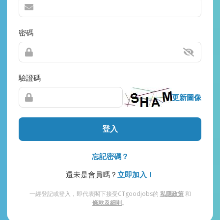
密碼
驗證碼
更新圖像
登入
忘記密碼？
還未是會員嗎？
立即加入！
一經登記或登入，即代表閣下接受CTgoodjobs的
私隱政策
和
條款及細則
。