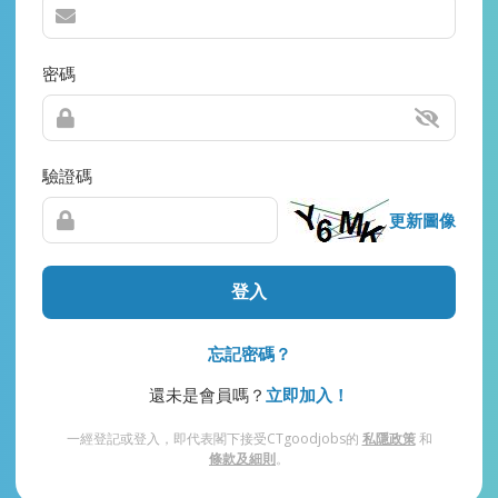
密碼
驗證碼
更新圖像
登入
忘記密碼？
還未是會員嗎？
立即加入！
一經登記或登入，即代表閣下接受CTgoodjobs的
私隱政策
和
條款及細則
。