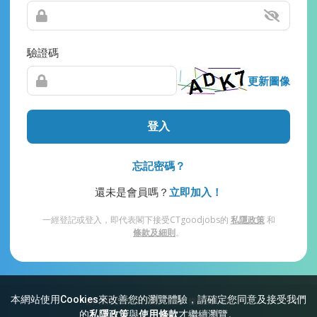
驗證碼
更新圖像
登入
忘記密碼？
還未是會員嗎？
立即加入！
一經登記或登入，即代表閣下接受CTgoodjobs的
私隱政策
和
條款及細則
。
本網站使用Cookies來改善您的瀏覽體驗，請確定您同意及接受我們
網站索引
常見問題
私隱
條款及細則
的
私隱政策
與
使用條款
才繼續瀏覽。