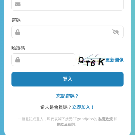
密碼
驗證碼
更新圖像
登入
忘記密碼？
還未是會員嗎？
立即加入！
一經登記或登入，即代表閣下接受CTgoodjobs的
私隱政策
和
條款及細則
。