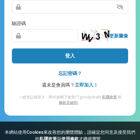
驗證碼
更新圖像
登入
忘記密碼？
還未是會員嗎？
立即加入！
一經登記或登入，即代表閣下接受CTgoodjobs的
私隱政策
和
條款及細則
。
本網站使用Cookies來改善您的瀏覽體驗，請確定您同意及接受我們
網站索引
常見問題
私隱
條款及細則
的
私隱政策
與
使用條款
才繼續瀏覽。