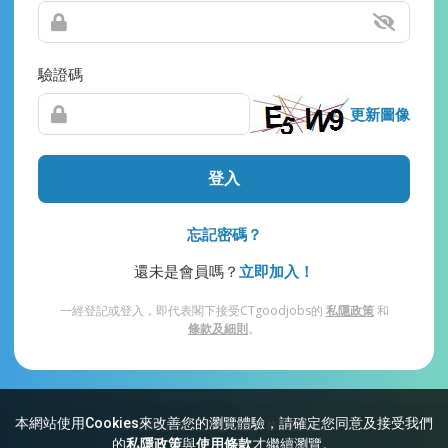
驗證碼
更新圖像
登入
忘記密碼？
還未是會員嗎？
立即加入！
一經登記或登入，即代表閣下接受CTgoodjobs的
私隱政策
和
條款及細則
。
本網站使用Cookies來改善您的瀏覽體驗，請確定您同意及接受我們
網站索引
常見問題
私隱
條款及細則
的
私隱政策
與
使用條款
才繼續瀏覽。