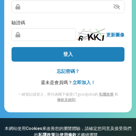
驗證碼
更新圖像
登入
忘記密碼？
還未是會員嗎？
立即加入！
一經登記或登入，即代表閣下接受CTgoodjobs的
私隱政策
和
條款及細則
。
本網站使用Cookies來改善您的瀏覽體驗，請確定您同意及接受我們
網站索引
常見問題
私隱
條款及細則
的
私隱政策
與
使用條款
才繼續瀏覽。