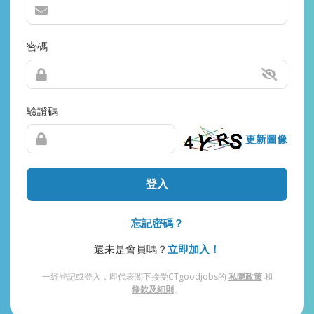
密碼
驗證碼
更新圖像
登入
忘記密碼？
還未是會員嗎？
立即加入！
一經登記或登入，即代表閣下接受CTgoodjobs的
私隱政策
和
條款及細則
。