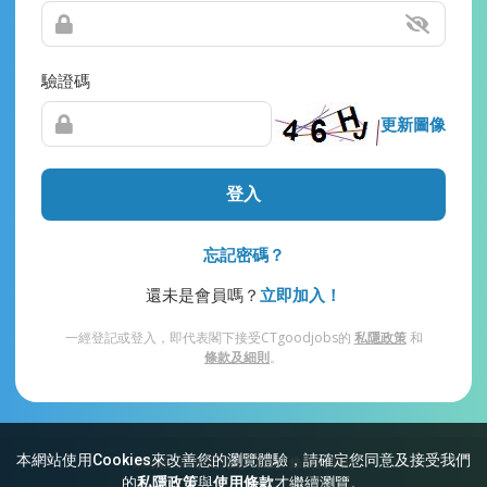
驗證碼
更新圖像
登入
忘記密碼？
還未是會員嗎？
立即加入！
一經登記或登入，即代表閣下接受CTgoodjobs的
私隱政策
和
條款及細則
。
本網站使用Cookies來改善您的瀏覽體驗，請確定您同意及接受我們
網站索引
常見問題
私隱
條款及細則
的
私隱政策
與
使用條款
才繼續瀏覽。