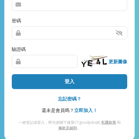
密碼
驗證碼
更新圖像
登入
忘記密碼？
還未是會員嗎？
立即加入！
一經登記或登入，即代表閣下接受CTgoodjobs的
私隱政策
和
條款及細則
。