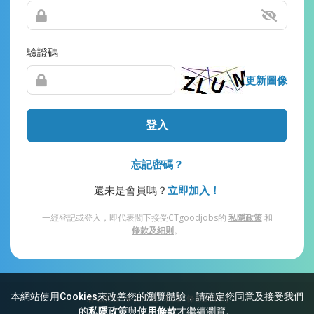
驗證碼
更新圖像
登入
忘記密碼？
還未是會員嗎？
立即加入！
一經登記或登入，即代表閣下接受CTgoodjobs的
私隱政策
和
條款及細則
。
本網站使用Cookies來改善您的瀏覽體驗，請確定您同意及接受我們
網站索引
常見問題
私隱
條款及細則
的
私隱政策
與
使用條款
才繼續瀏覽。