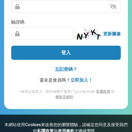
驗證碼
更新圖像
登入
忘記密碼？
還未是會員嗎？
立即加入！
一經登記或登入，即代表閣下接受CTgoodjobs的
私隱政策
和
條款及細則
。
本網站使用Cookies來改善您的瀏覽體驗，請確定您同意及接受我們
網站索引
常見問題
私隱
條款及細則
的
私隱政策
與
使用條款
才繼續瀏覽。