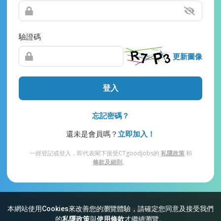
驗證碼
更新圖像
登入
忘記密碼？
還未是會員嗎？
立即加入！
一經登記或登入，即代表閣下接受CTgoodjobs的
私隱政策
和
條款及細則
。
本網站使用Cookies來改善您的瀏覽體驗，請確定您同意及接受我們
網站索引
常見問題
私隱
條款及細則
的
私隱政策
與
使用條款
才繼續瀏覽。