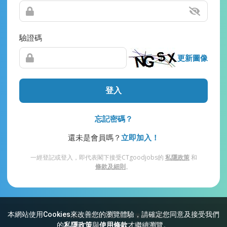
驗證碼
更新圖像
登入
忘記密碼？
還未是會員嗎？
立即加入！
一經登記或登入，即代表閣下接受CTgoodjobs的
私隱政策
和
條款及細則
。
本網站使用Cookies來改善您的瀏覽體驗，請確定您同意及接受我們
網站索引
常見問題
私隱
條款及細則
的
私隱政策
與
使用條款
才繼續瀏覽。