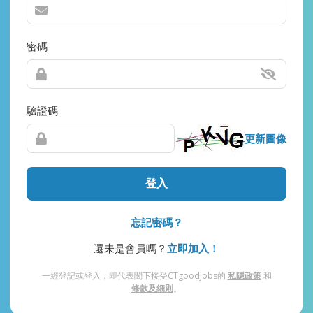
密碼
驗證碼
更新圖像
登入
忘記密碼？
還未是會員嗎？
立即加入！
一經登記或登入，即代表閣下接受CTgoodjobs的
私隱政策
和
條款及細則
。