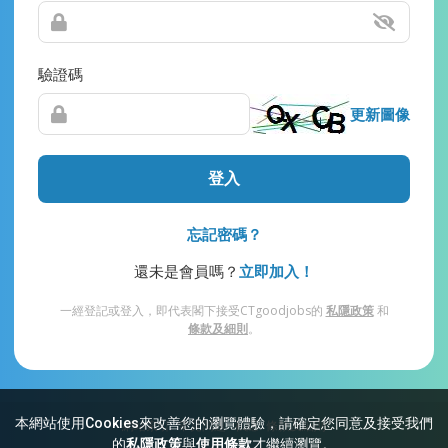
驗證碼
更新圖像
登入
忘記密碼？
還未是會員嗎？
立即加入！
一經登記或登入，即代表閣下接受CTgoodjobs的
私隱政策
和
條款及細則
。
本網站使用Cookies來改善您的瀏覽體驗，請確定您同意及接受我們
網站索引
常見問題
私隱
條款及細則
的
私隱政策
與
使用條款
才繼續瀏覽。