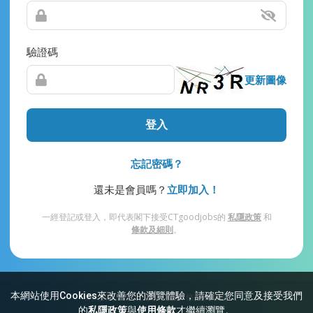
驗證碼
更新圖像
登入
忘記密碼？
還未是會員嗎？
立即加入！
一經登記或登入，即代表閣下接受CTgoodjobs的
私隱政策
和
條款及細則
。
本網站使用Cookies來改善您的瀏覽體驗，請確定您同意及接受我們
網站索引
常見問題
私隱
條款及細則
的
私隱政策
與
使用條款
才繼續瀏覽。