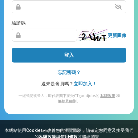
驗證碼
更新圖像
登入
忘記密碼？
還未是會員嗎？
立即加入！
一經登記或登入，即代表閣下接受CTgoodjobs的
私隱政策
和
條款及細則
。
本網站使用Cookies來改善您的瀏覽體驗，請確定您同意及接受我們
網站索引
常見問題
私隱
條款及細則
的
私隱政策
與
使用條款
才繼續瀏覽。