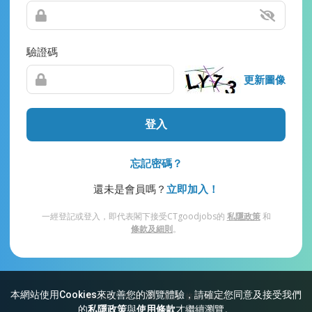
驗證碼
更新圖像
登入
忘記密碼？
還未是會員嗎？
立即加入！
一經登記或登入，即代表閣下接受CTgoodjobs的
私隱政策
和
條款及細則
。
本網站使用Cookies來改善您的瀏覽體驗，請確定您同意及接受我們
網站索引
常見問題
私隱
條款及細則
的
私隱政策
與
使用條款
才繼續瀏覽。