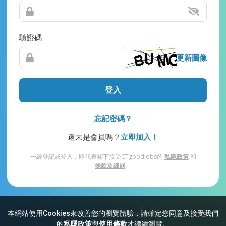
驗證碼
更新圖像
登入
忘記密碼？
還未是會員嗎？
立即加入！
一經登記或登入，即代表閣下接受CTgoodjobs的
私隱政策
和
條款及細則
。
本網站使用Cookies來改善您的瀏覽體驗，請確定您同意及接受我們
網站索引
常見問題
私隱
條款及細則
的
私隱政策
與
使用條款
才繼續瀏覽。