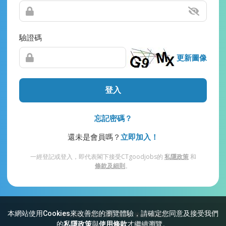
驗證碼
更新圖像
登入
忘記密碼？
還未是會員嗎？
立即加入！
一經登記或登入，即代表閣下接受CTgoodjobs的
私隱政策
和
條款及細則
。
本網站使用Cookies來改善您的瀏覽體驗，請確定您同意及接受我們
網站索引
常見問題
私隱
條款及細則
的
私隱政策
與
使用條款
才繼續瀏覽。