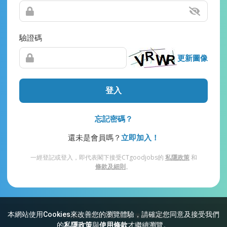
驗證碼
更新圖像
登入
忘記密碼？
還未是會員嗎？
立即加入！
一經登記或登入，即代表閣下接受CTgoodjobs的
私隱政策
和
條款及細則
。
本網站使用Cookies來改善您的瀏覽體驗，請確定您同意及接受我們
網站索引
常見問題
私隱
條款及細則
的
私隱政策
與
使用條款
才繼續瀏覽。