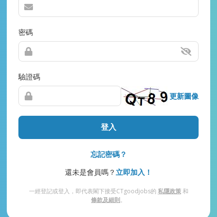
密碼
驗證碼
更新圖像
登入
忘記密碼？
還未是會員嗎？
立即加入！
一經登記或登入，即代表閣下接受CTgoodjobs的
私隱政策
和
條款及細則
。