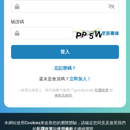
驗證碼
更新圖像
登入
忘記密碼？
還未是會員嗎？
立即加入！
一經登記或登入，即代表閣下接受CTgoodjobs的
私隱政策
和
條款及細則
。
本網站使用Cookies來改善您的瀏覽體驗，請確定您同意及接受我們
網站索引
常見問題
私隱
條款及細則
的
私隱政策
與
使用條款
才繼續瀏覽。