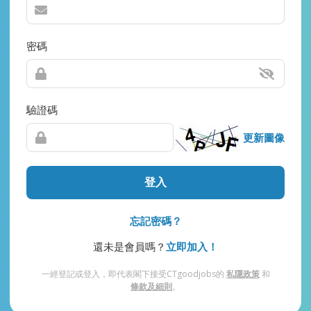
密碼
驗證碼
更新圖像
登入
忘記密碼？
還未是會員嗎？
立即加入！
一經登記或登入，即代表閣下接受CTgoodjobs的
私隱政策
和
條款及細則
。