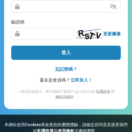
驗證碼
更新圖像
登入
忘記密碼？
還未是會員嗎？
立即加入！
一經登記或登入，即代表閣下接受CTgoodjobs的
私隱政策
和
條款及細則
。
本網站使用Cookies來改善您的瀏覽體驗，請確定您同意及接受我們
網站索引
常見問題
私隱
條款及細則
的
私隱政策
與
使用條款
才繼續瀏覽。