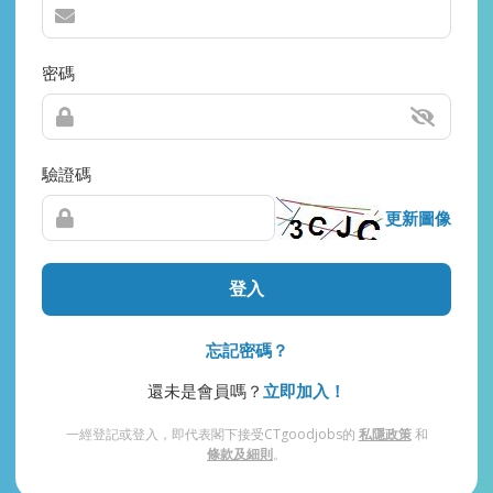
密碼
驗證碼
更新圖像
登入
忘記密碼？
還未是會員嗎？
立即加入！
一經登記或登入，即代表閣下接受CTgoodjobs的
私隱政策
和
條款及細則
。