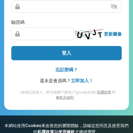
驗證碼
更新圖像
登入
忘記密碼？
還未是會員嗎？
立即加入！
一經登記或登入，即代表閣下接受CTgoodjobs的
私隱政策
和
條款及細則
。
本網站使用Cookies來改善您的瀏覽體驗，請確定您同意及接受我們
網站索引
常見問題
私隱
條款及細則
的
私隱政策
與
使用條款
才繼續瀏覽。