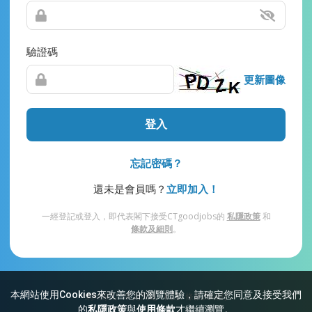
驗證碼
更新圖像
登入
忘記密碼？
還未是會員嗎？
立即加入！
一經登記或登入，即代表閣下接受CTgoodjobs的
私隱政策
和
條款及細則
。
本網站使用Cookies來改善您的瀏覽體驗，請確定您同意及接受我們
網站索引
常見問題
私隱
條款及細則
的
私隱政策
與
使用條款
才繼續瀏覽。