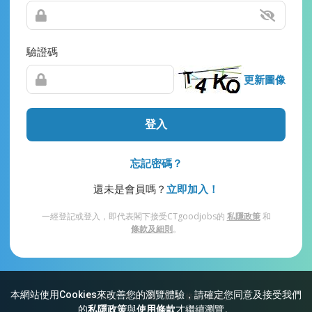
驗證碼
更新圖像
登入
忘記密碼？
還未是會員嗎？
立即加入！
一經登記或登入，即代表閣下接受CTgoodjobs的
私隱政策
和
條款及細則
。
本網站使用Cookies來改善您的瀏覽體驗，請確定您同意及接受我們
網站索引
常見問題
私隱
條款及細則
的
私隱政策
與
使用條款
才繼續瀏覽。