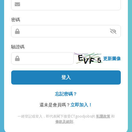
密碼
驗證碼
更新圖像
登入
忘記密碼？
還未是會員嗎？
立即加入！
一經登記或登入，即代表閣下接受CTgoodjobs的
私隱政策
和
條款及細則
。