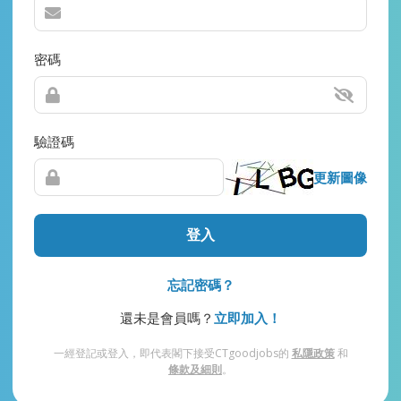
密碼
驗證碼
更新圖像
登入
忘記密碼？
還未是會員嗎？
立即加入！
一經登記或登入，即代表閣下接受CTgoodjobs的
私隱政策
和
條款及細則
。