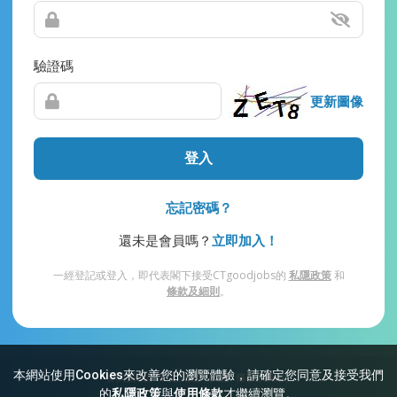
驗證碼
更新圖像
登入
忘記密碼？
還未是會員嗎？
立即加入！
一經登記或登入，即代表閣下接受CTgoodjobs的
私隱政策
和
條款及細則
。
本網站使用Cookies來改善您的瀏覽體驗，請確定您同意及接受我們
網站索引
常見問題
私隱
條款及細則
的
私隱政策
與
使用條款
才繼續瀏覽。