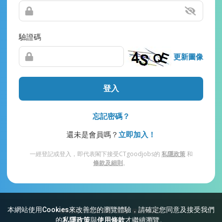
驗證碼
更新圖像
登入
忘記密碼？
還未是會員嗎？
立即加入！
一經登記或登入，即代表閣下接受CTgoodjobs的
私隱政策
和
條款及細則
。
本網站使用Cookies來改善您的瀏覽體驗，請確定您同意及接受我們
網站索引
常見問題
私隱
條款及細則
的
私隱政策
與
使用條款
才繼續瀏覽。