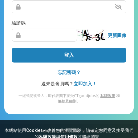
驗證碼
更新圖像
登入
忘記密碼？
還未是會員嗎？
立即加入！
一經登記或登入，即代表閣下接受CTgoodjobs的
私隱政策
和
條款及細則
。
本網站使用Cookies來改善您的瀏覽體驗，請確定您同意及接受我們
網站索引
常見問題
私隱
條款及細則
的
私隱政策
與
使用條款
才繼續瀏覽。