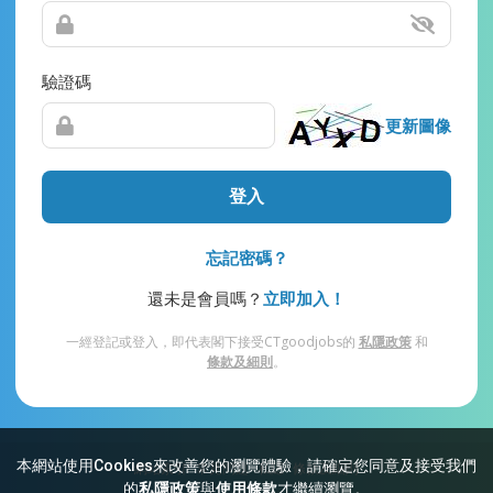
驗證碼
更新圖像
登入
忘記密碼？
還未是會員嗎？
立即加入！
一經登記或登入，即代表閣下接受CTgoodjobs的
私隱政策
和
條款及細則
。
本網站使用Cookies來改善您的瀏覽體驗，請確定您同意及接受我們
網站索引
常見問題
私隱
條款及細則
的
私隱政策
與
使用條款
才繼續瀏覽。