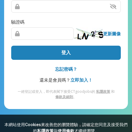
驗證碼
更新圖像
登入
忘記密碼？
還未是會員嗎？
立即加入！
一經登記或登入，即代表閣下接受CTgoodjobs的
私隱政策
和
條款及細則
。
本網站使用Cookies來改善您的瀏覽體驗，請確定您同意及接受我們
網站索引
常見問題
私隱
條款及細則
的
私隱政策
與
使用條款
才繼續瀏覽。