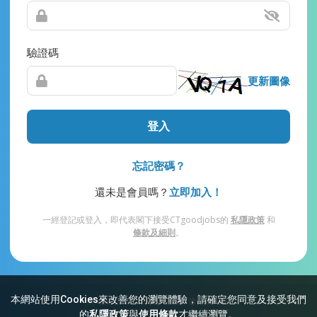
驗證碼
更新圖像
登入
忘記密碼？
還未是會員嗎？
立即加入！
一經登記或登入，即代表閣下接受CTgoodjobs的
私隱政策
和
條款及細則
。
本網站使用Cookies來改善您的瀏覽體驗，請確定您同意及接受我們
網站索引
常見問題
私隱
條款及細則
的
私隱政策
與
使用條款
才繼續瀏覽。