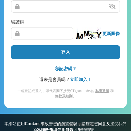
驗證碼
更新圖像
登入
忘記密碼？
還未是會員嗎？
立即加入！
一經登記或登入，即代表閣下接受CTgoodjobs的
私隱政策
和
條款及細則
。
本網站使用Cookies來改善您的瀏覽體驗，請確定您同意及接受我們
網站索引
常見問題
私隱
條款及細則
的
私隱政策
與
使用條款
才繼續瀏覽。