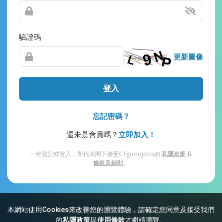
驗證碼
更新圖像
登入
忘記密碼？
還未是會員嗎？
立即加入！
一經登記或登入，即代表閣下接受CTgoodjobs的
私隱政策
和
條款及細則
。
本網站使用Cookies來改善您的瀏覽體驗，請確定您同意及接受我們
網站索引
常見問題
私隱
條款及細則
的
私隱政策
與
使用條款
才繼續瀏覽。