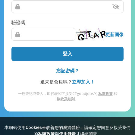
驗證碼
更新圖像
登入
忘記密碼？
還未是會員嗎？
立即加入！
一經登記或登入，即代表閣下接受CTgoodjobs的
私隱政策
和
條款及細則
。
本網站使用Cookies來改善您的瀏覽體驗，請確定您同意及接受我們
網站索引
常見問題
私隱
條款及細則
的
私隱政策
與
使用條款
才繼續瀏覽。